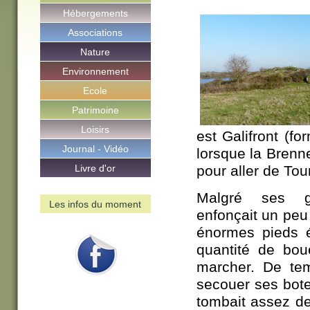
Hébergements
Associations
Nature
Environnement
Ecole
Patrimoine
Loisirs
est Galifront (f
Journal - Vidéo
lorsque la Brenn
Livre d'or
pour aller de Tou
Malgré ses g
Les infos du moment
enfonçait un peu
énormes pieds é
Facebook
quantité de bou
marcher. De tem
secouer ses bote
tombait assez de