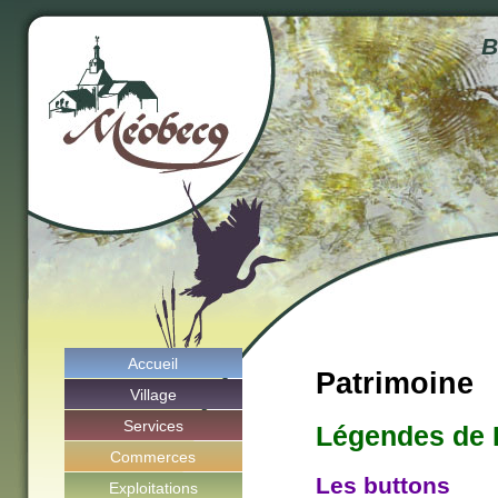
B
Accueil
Patrimoine
Village
Services
Légendes de 
Commerces
Les buttons
Exploitations