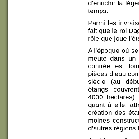
d’enrichir la lég
temps.
Parmi les invrai
fait que le roi D
rôle que joue l’é
A l’époque où se
meute dans un 
contrée est loi
pièces d’eau co
siècle (au déb
étangs couvren
4000 hectares)…
quant à elle, a
création des éta
moines construct
d’autres régions 