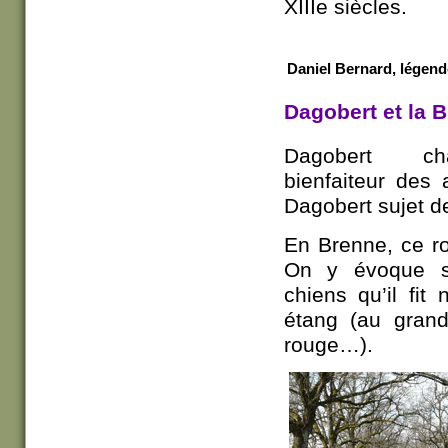
XIIIe siècles.
Daniel Bernard, légend
Dagobert et la 
Dagobert ch
bienfaiteur des
Dagobert sujet 
En Brenne, ce roi
On y évoque s
chiens qu’il fit
étang (au gran
rouge…).